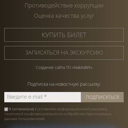
Противодействие коррупции
Оценка качества услуг
КУПИТЬ БИЛЕТ
ЗАПИСАТЬСЯ НА ЭКСКУРСИЮ
Создание сайта ТО «NakedArt»
Подписка на
новостную
рассылку:
Я согласен(на) с
условиями информационной рассылки
,
политикой конфиденциальности и обработки персональных
данных пользователей
.