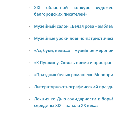
ХХI областной конкурс художес
белгородских писателей»
Музейный салон «Белая роза – эмблем
Музейные уроки военно-патриотичес
«Аз, буки, веди...» – музейное меро
«К Пушкину. Сквозь время и простра
«Праздник белых ромашек».
Мероприя
Литературно-этнографический празд
Лекция ко Дню солидарности в борьб
середины ХIХ – начала ХХ века»