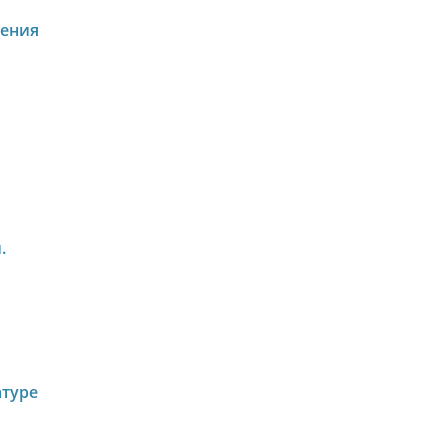
ения
.
атуре