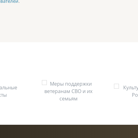
ователей
.