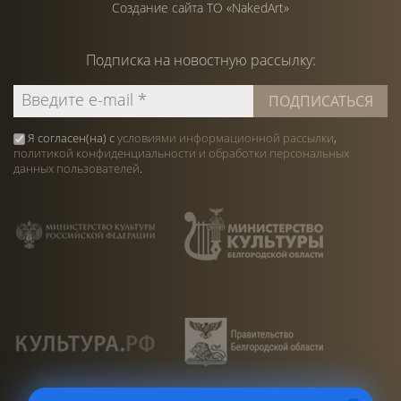
Создание сайта ТО «NakedArt»
Подписка на
новостную
рассылку:
Я согласен(на) с
условиями информационной рассылки
,
политикой конфиденциальности и обработки персональных
данных пользователей
.