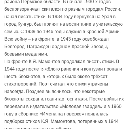
района Пермской области. В начале 1930-х годов
беспризорничал, скитался по разным городам России,
начал писать стихи. В 1934 году вернулся на Урал в
город Кунгур, был принят на воспитание в учительскую
семью. С 1939 по 1946 годы служил в Красной Армии.
Всю войну – на фронте, в 1943 году освобождал
Белгород. Награждён орденом Красной Звезды,
боевыми медалями.
На фронте К.Я. Мамонтов продолжал писать стихи. В
1944 году после тяжёлого ранения и контузии пропали
шесть блокнотов, в которых было около трёхсот
стихотворений. Поэт считал, что стихи утрачены
навсегда. Позднее выяснилось, что некоторые
блокноты сохранил санитар госпиталя. После войны их
передали в издательство «Молодая гвардия» и в 1960
году в сборнике «Имена на поверке» появилась
подборка стихов К.Я. Мамонтова, потерянных в 1944
году, автора указали погибшим.