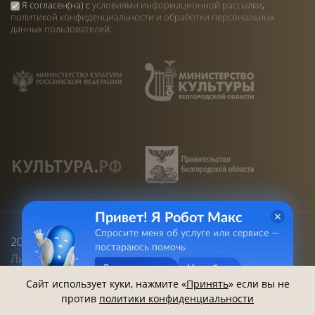
Я согласен(на) с
условиями информационной рассылки
,
политикой конфиденциальности и обработки персональных
данных пользователей
.
Привет! Я Робот Макс
Спросите меня об услуге или сервисе —
2013-2026 ©
Белгородский Государственный
постараюсь помочь
Литературный Музей
. Все права защищены
Задать вопрос
Не сейчас
Сайт использует куки, нажмите «
Принять
» если вы не
против
политики конфиденциальности