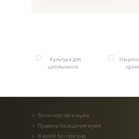
Волонтерство в музее
Правила посещения музея
В музей без преград