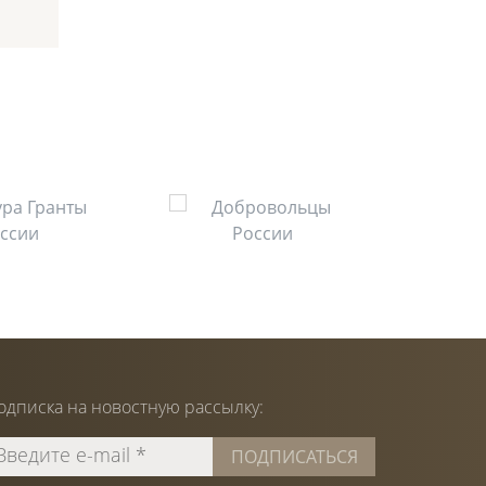
одписка на
новостную
рассылку: