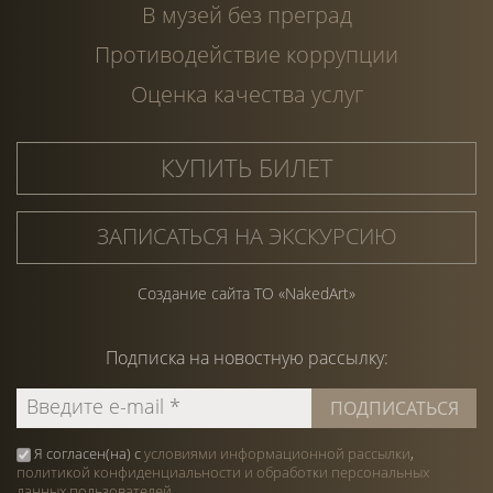
В музей без преград
Противодействие коррупции
Оценка качества услуг
КУПИТЬ БИЛЕТ
ЗАПИСАТЬСЯ НА ЭКСКУРСИЮ
Создание сайта ТО «NakedArt»
Подписка на
новостную
рассылку:
Я согласен(на) с
условиями информационной рассылки
,
политикой конфиденциальности и обработки персональных
данных пользователей
.