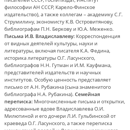
философии АН СССР, Карело-Финское
издательство), а также коллегам – академику С.Г.
Струмилину, экономисту К.В. Островитянову,
библиографам П.Н. Беркову и Ю.А. Меженко.
Письма И.В. Владиславлеву:
Корреспонденция
от видных деятелей культуры, науки и
литературы, включая писателя К.А. Федина,
историка литературы О.Г. Ласунского,
библиографов Н.Н. Гутман и И.М. Кауфмана,
представителей издательств и научных
институтов. Особую ценность представляет
письмо от А.Н. Рубакина (сына знаменитого
библиографа Н.А. Рубакина).
Семейная
переписка:
Многочисленные письма и открытки,
адресованные вдове Владиславлева О.И.
Милютиной и его дочери Л.И. Гульбинской от
краеведа О.Г. Ласунского, а также переписка