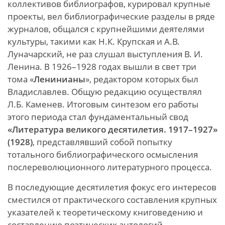
коллективов библиографов, курировал крупные
проекты, вел библиографические разделы в ряде
журналов, общался с крупнейшими деятелями
культуры, такими как Н.К. Крупская и А.В.
Луначарский, не раз слушал выступления В. И.
Ленина. В 1926–1928 годах вышли в свет три
тома «
Ленинианы
», редактором которых был
Владиславлев. Общую редакцию осуществлял
Л.Б. Каменев. Итоговым синтезом его работы
этого периода стал фундаментальный свод
«Литература великого десятилетия. 1917–1927»
(1928)
, представлявший собой попытку
тотального библиографического осмысления
послереволюционного литературного процесса.
В последующие десятилетия фокус его интересов
сместился от практического составления крупных
указателей к теоретическому книговедению и
составлению поэтических антологий.