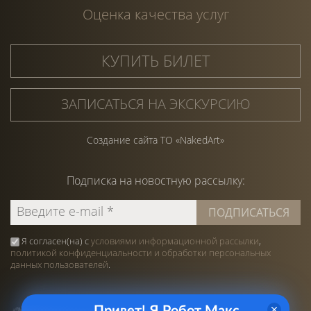
Оценка качества услуг
КУПИТЬ БИЛЕТ
ЗАПИСАТЬСЯ НА ЭКСКУРСИЮ
Создание сайта ТО «NakedArt»
Подписка на
новостную
рассылку:
Я согласен(на) с
условиями информационной рассылки
,
политикой конфиденциальности и обработки персональных
данных пользователей
.