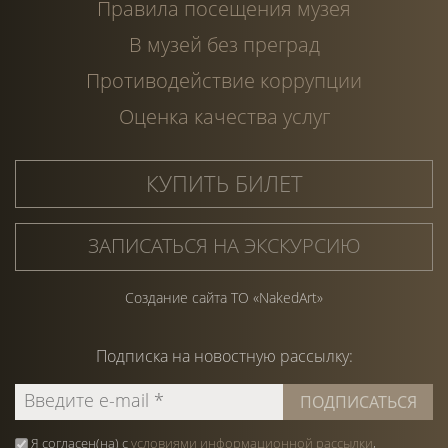
Правила посещения музея
В музей без преград
Противодействие коррупции
Оценка качества услуг
КУПИТЬ БИЛЕТ
ЗАПИСАТЬСЯ НА ЭКСКУРСИЮ
Создание сайта ТО «NakedArt»
Подписка на
новостную
рассылку:
Я согласен(на) с
условиями информационной рассылки
,