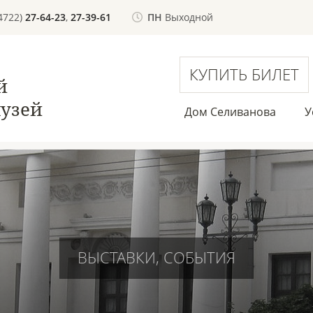
(4722)
27-64-23
,
27-39-61
ПН
Выходной
КУПИТЬ БИЛЕТ
й
узей
Дом Селиванова
У
ВЫСТАВКИ, СОБЫТИЯ