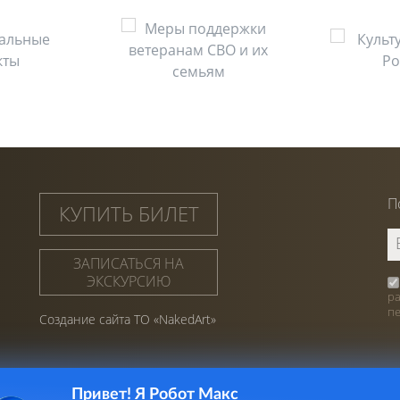
П
КУПИТЬ БИЛЕТ
ЗАПИСАТЬСЯ НА
ЭКСКУРСИЮ
р
п
Создание сайта ТО «NakedArt»
Привет! Я Робот Макс