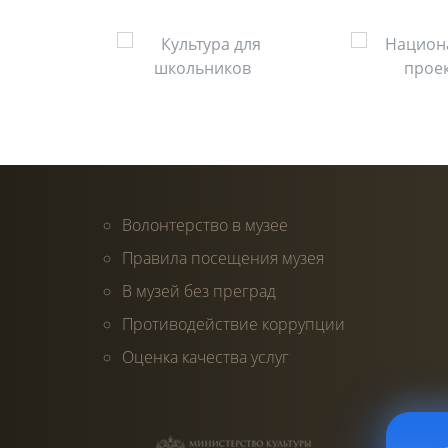
Волонтерство в музее
Правила посещения музея
В музей без преград
Противодействие коррупции
Оценка качества услуг