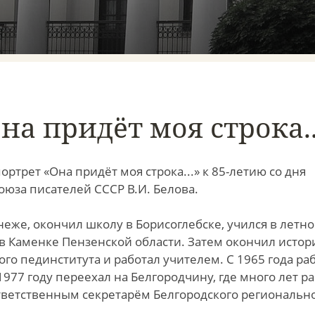
на придёт моя строка..
ортрет «Она придёт моя строка...» к 85-летию со дня
оюза писателей СССР В.И. Белова.
неже, окончил школу в Борисоглебске, учился в летн
 Каменке Пензенской области. Затем окончил истор
го пединститута и работал учителем. С 1965 года ра
1977 году переехал на Белгородчину, где много лет р
тветственным секретарём Белгородского региональн