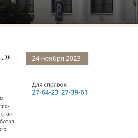
.»
24 ноября 2023
Для справок
:
27-64-23
27-39-61
,
ом
ико-
ботал
аботал
ого