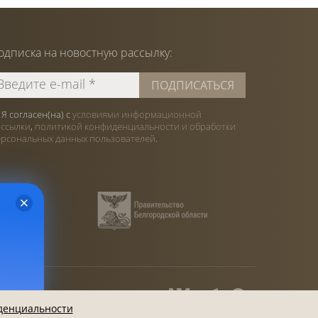
одписка на
новостную
рассылку:
Я согласен(на) с
условиями информационной
ассылки
,
политикой конфиденциальности и обработки
ерсональных данных пользователей
.
денциальности