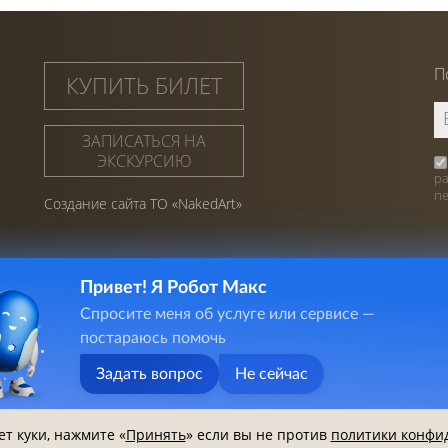
П
КУПИТЬ БИЛЕТ
ЗАПИСАТЬСЯ НА
ЭКСКУРСИЮ
р
п
Создание сайта ТО «NakedArt»
Привет! Я Робот Макс
Спросите меня об услуге или сервисе —
постараюсь помочь
Задать вопрос
Не сейчас
 Литературный Музей
. Все права защищены
ет куки, нажмите «
Принять
» если вы не против
политики конфи