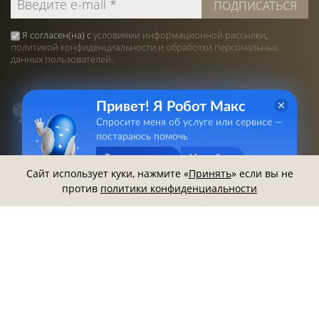
Я согласен(на) с
условиями информационной рассылки
,
политикой конфиденциальности и обработки персональных
данных пользователей
.
Привет! Я Робот Макс
Спросите меня об услуге или сервисе —
постараюсь помочь
Задать вопрос
Не сейчас
Сайт использует куки, нажмите «
Принять
» если вы не
против
политики конфиденциальности
2013-2026 ©
Белгородский Государственный
Литературный Музей
. Все права защищены