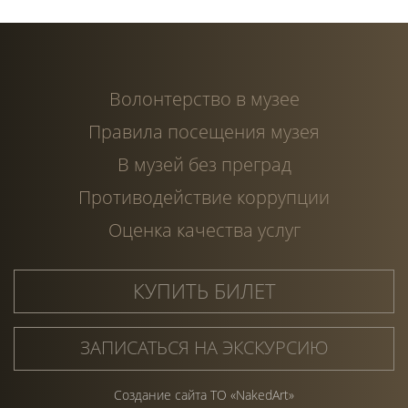
Волонтерство в музее
Правила посещения музея
В музей без преград
Противодействие коррупции
Оценка качества услуг
КУПИТЬ БИЛЕТ
ЗАПИСАТЬСЯ НА ЭКСКУРСИЮ
Создание сайта ТО «NakedArt»