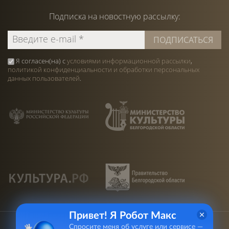
Подписка на
новостную
рассылку:
Я согласен(на) с
условиями информационной рассылки
,
политикой конфиденциальности и обработки персональных
данных пользователей
.
Привет! Я Робот Макс
Спросите меня об услуге или сервисе —