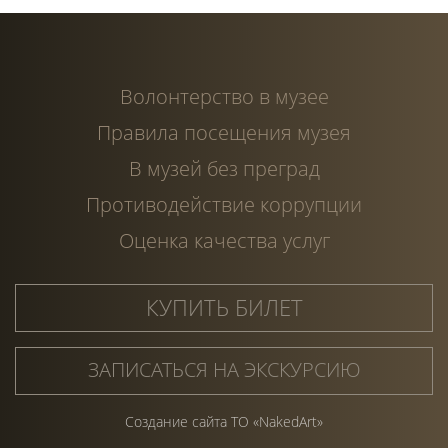
Волонтерство в музее
Правила посещения музея
В музей без преград
Противодействие коррупции
Оценка качества услуг
КУПИТЬ БИЛЕТ
ЗАПИСАТЬСЯ НА ЭКСКУРСИЮ
Создание сайта ТО «NakedArt»