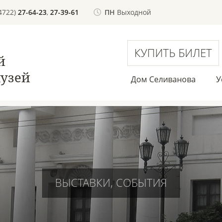
(4722)
27-64-23
,
27-39-61
ПН
Выходной
КУПИТЬ БИЛЕТ
й
узей
Дом Селиванова
У
ВЫСТАВКИ, СОБЫТИЯ