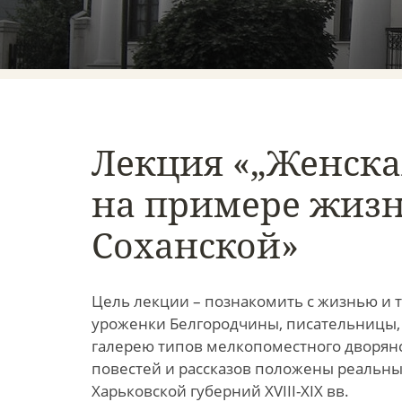
Лекция «„Женская
на примере жизни
Соханской»
Цель лекции – познакомить с жизнью и тв
уроженки Белгородчины, писательницы, к
галерею типов мелкопоместного дворянс
повестей и рассказов положены реальны
Харьковской губерний XVIII-XIX вв.