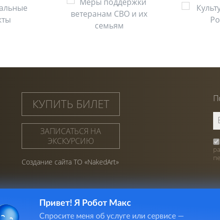
П
КУПИТЬ БИЛЕТ
ЗАПИСАТЬСЯ НА
ЭКСКУРСИЮ
р
п
Создание сайта ТО «NakedArt»
Привет! Я Робот Макс
Спросите меня об услуге или сервисе —