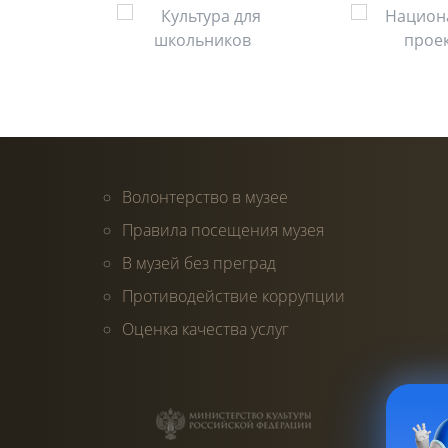
Волонтерство в музее
Правила посещения музея
В музей без преград
Противодействие коррупции
Оценка качества услуг