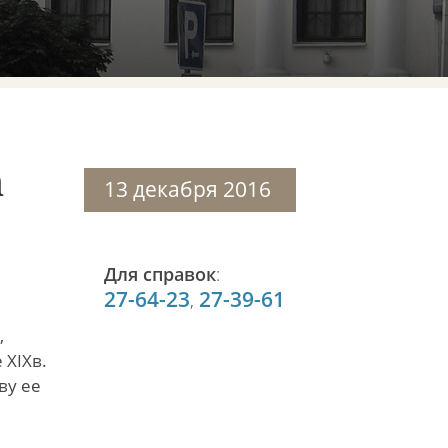
а
13 декабря 2016
Для справок
:
27-64-23
27-39-61
,
,
 XIXв.
ву ее