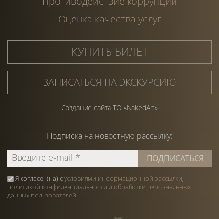
Противодействие коррупции
Оценка качества услуг
КУПИТЬ БИЛЕТ
ЗАПИСАТЬСЯ НА ЭКСКУРСИЮ
Создание сайта ТО «NakedArt»
Подписка на
новостную
рассылку:
Я согласен(на) с
условиями информационной рассылки
,
политикой конфиденциальности и обработки персональных
данных пользователей
.