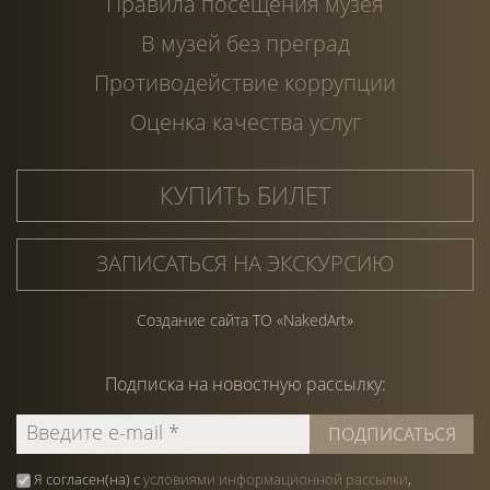
Правила посещения музея
В музей без преград
Противодействие коррупции
Оценка качества услуг
КУПИТЬ БИЛЕТ
ЗАПИСАТЬСЯ НА ЭКСКУРСИЮ
Создание сайта ТО «NakedArt»
Подписка на
новостную
рассылку:
Я согласен(на) с
условиями информационной рассылки
,