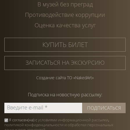
В музей без преград
Противодействие коррупции
Оценка качества услуг
КУПИТЬ БИЛЕТ
ЗАПИСАТЬСЯ НА ЭКСКУРСИЮ
Создание сайта ТО «NakedArt»
Подписка на
новостную
рассылку:
Я согласен(на) с
условиями информационной рассылки
,
политикой конфиденциальности и обработки персональных
данных пользователей
.