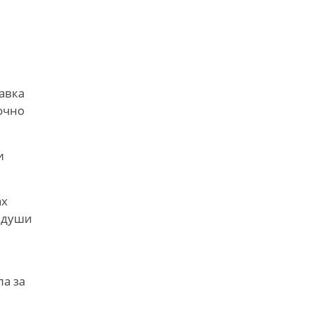
авка
очно
и
ах
 души
ла за