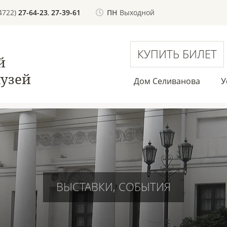
(4722)
27-64-23
,
27-39-61
ПН
Выходной
КУПИТЬ БИЛЕТ
й
узей
Дом Селиванова
У
ВЫСТАВКИ, СОБЫТИЯ