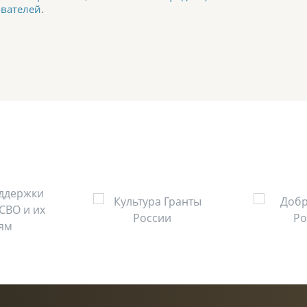
ователей
.