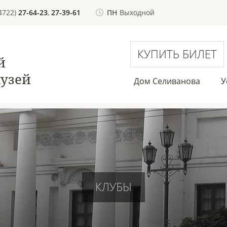
(4722)
27-64-23
,
27-39-61
ПН
Выходной
КУПИТЬ БИЛЕТ
й
узей
Дом Селиванова
У
КЛУБЫ