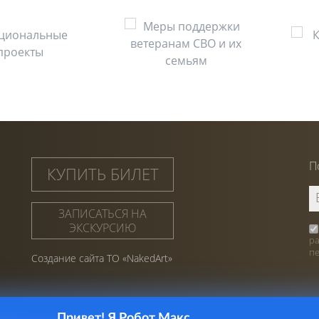
П
КУПИТЬ БИЛЕТ
ЗАПИСАТЬСЯ НА
ЭКСКУРСИЮ
р
п
Создание сайта ТО «NakedArt»
Привет! Я Робот Макс