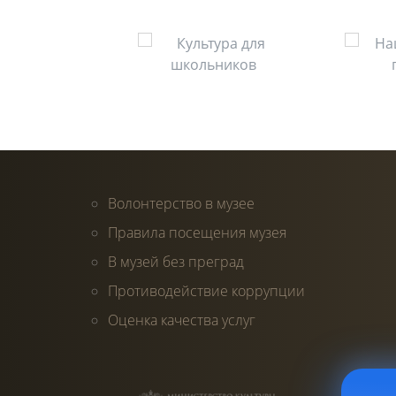
Волонтерство в музее
Правила посещения музея
В музей без преград
Противодействие коррупции
Оценка качества услуг