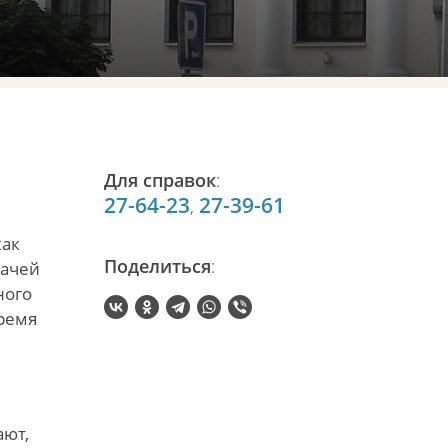
Для справок
:
27-64-23
27-39-61
,
как
Поделиться
:
дачей
ного
время
ают,