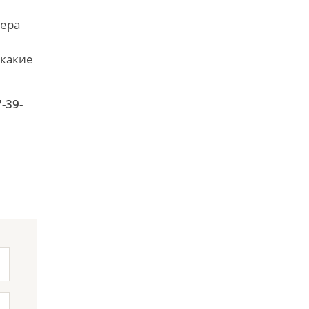
нера
 какие
-39-